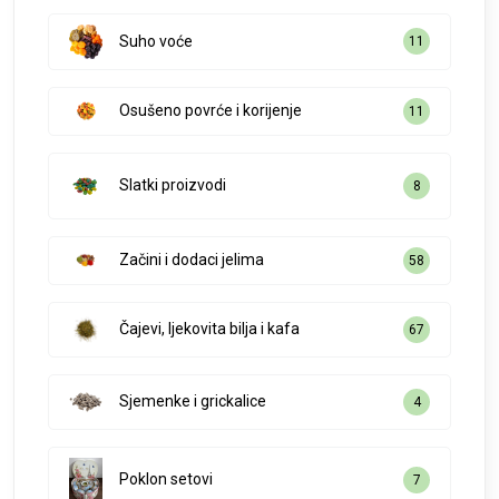
Suho voće
11
Osušeno povrće i korijenje
11
Slatki proizvodi
8
Začini i dodaci jelima
58
Čajevi, ljekovita bilja i kafa
67
Sjemenke i grickalice
4
Poklon setovi
7