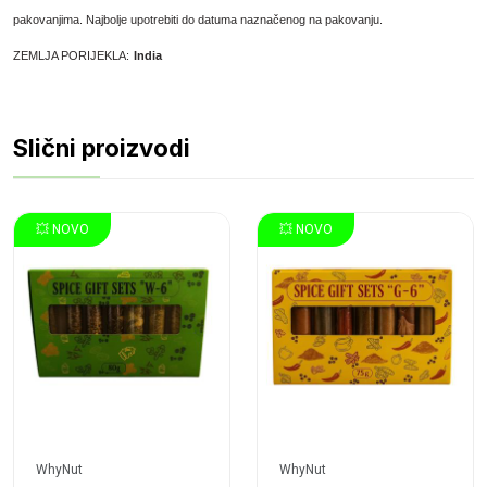
pakovanjima
. Najbolje upotrebiti do datuma naznačenog na pakovanju.
ZEMLJA PORIJEKLA:
India
Slični proizvodi
💥 NOVO
💥 NOVO
WhyNut
WhyNut