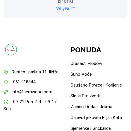
Brend
WhyNut™
PONUDA
Orašasti Plodovi
Rustem-pašina 11, Ilidža
Suho Voće
061 918844
Osušeno Povrće i Korijenje
info@semisdoo.com
Slatki Proizvodi
09-21 Pon-Pet - 09-17
Začini i Dodaci Jelima
Sub
Čajevi, Ljekovita Bilja i Kafa
Sjemenke i Grickalice