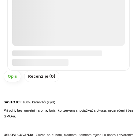
Opis
Recenzije (0)
SASTOJCI:
100% karanfilići (cijeli).
Prirodni, bez umjetnih aroma, boja, konzervansa, pojačivača okusa, neozračeni i bez
GMO-a.
USLOVI ČUVANJA:
Čuvati na suhom, hladnom i tamnom mjestu u dobro zatvorenim