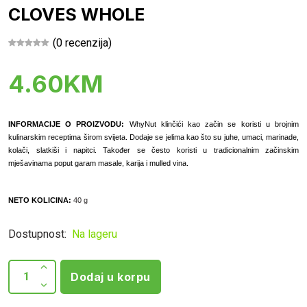
CLOVES WHOLE
(0 recenzija)
4.60KM
INFORMACIJE O PROIZVODU:
WhyNut klinčići kao začin se koristi u brojnim
kulinarskim receptima širom svijeta. Dodaje se jelima kao što su juhe, umaci, marinade,
kolači, slatkiši i napitci. Također se često koristi u tradicionalnim začinskim
mješavinama poput garam masale, karija i mulled vina.
NETO KOLICINA:
40 g
Dostupnost:
Na lageru
Dodaj u korpu