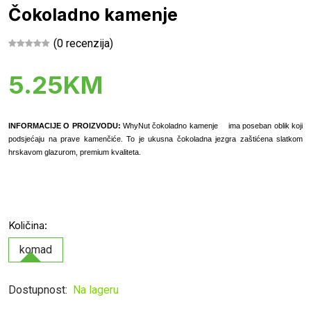
Čokoladno kamenje
(0 recenzija)
5.25KM
INFORMACIJE O PROIZVODU:
WhyNut čokoladno kamenje
ima poseban oblik koji
podsjećaju na prave kamenčiće. To je ukusna čokoladna jezgra zaštićena slatkom
hrskavom glazurom, premium kvaliteta.
Količina:
komad
Dostupnost:
Na lageru