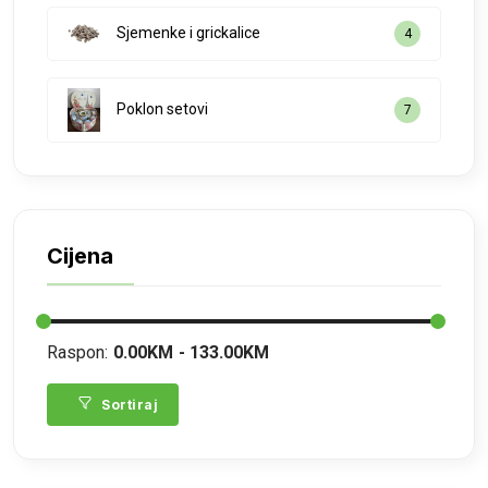
Sjemenke i grickalice
4
Poklon setovi
7
Cijena
Raspon:
0.00KM
133.00KM
Sortiraj