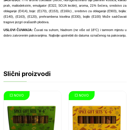
SASTOJCI:
77% arome čokolade (šećer, hidrogenizovano ulje palminih koštica, kakao
prah, maltodekstrin, emulgator (E322, SOJA lecitin), aroma, 21% šećera, sredstvo za
oblaganje (E414), boje: (E170), (E153), (E160c) , sredstvo za oblaganje (E903), bojila:
(E140), (E163), (E120), prehrambena kiselina (E330), bojilo (E100) Može sadržavati
tragove jezgri orašastih plodova.
USLOVI ČUVANJA:
Čuvati na suhom, hladnom (ne više od 18°C) i tamnom mjestu u
dobro zatvorenim pakovanjima. Najbolje upotrebiti do datuma označenog na pakovanju.
Slični proizvodi
💥 NOVO
💥 NOVO