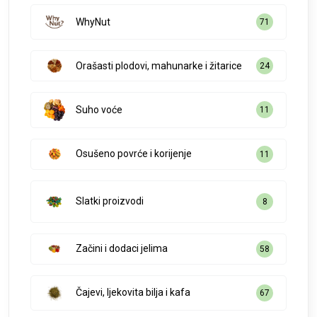
WhyNut
71
Orašasti plodovi, mahunarke i žitarice
24
Suho voće
11
Osušeno povrće i korijenje
11
Slatki proizvodi
8
Začini i dodaci jelima
58
Čajevi, ljekovita bilja i kafa
67