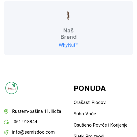
Naš
Brend
WhyNut™
PONUDA
Orašasti Plodovi
Rustem-pašina 11, Ilidža
Suho Voće
061 918844
Osušeno Povrće i Korijenje
info@semisdoo.com
Slatki Proizvodi