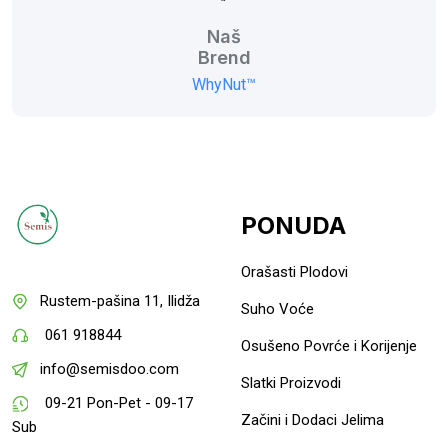
Naš
Brend
WhyNut™
PONUDA
Orašasti Plodovi
Rustem-pašina 11, Ilidža
Suho Voće
061 918844
Osušeno Povrće i Korijenje
info@semisdoo.com
Slatki Proizvodi
09-21 Pon-Pet - 09-17
Začini i Dodaci Jelima
Sub