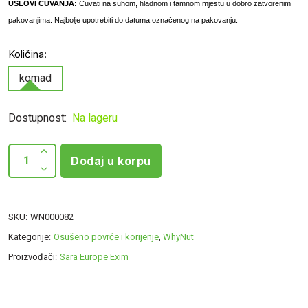
USLOVI ČUVANJA:
Čuvati na suhom, hladnom i tamnom mjestu u dobro zatvorenim
pakovanjima. Najbolje upotrebiti do datuma označenog na pakovanju.
Količina:
komad
Dostupnost:
Na lageru
Dodaj u korpu
SKU:
WN000082
Kategorije:
Osušeno povrće i korijenje
,
WhyNut
Proizvođači:
Sara Europe Exim