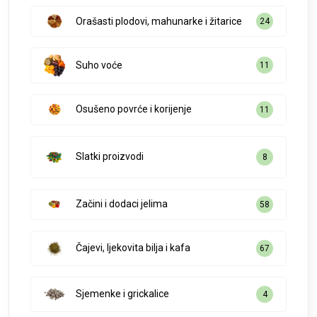
Orašasti plodovi, mahunarke i žitarice
24
Suho voće
11
Osušeno povrće i korijenje
11
Slatki proizvodi
8
Začini i dodaci jelima
58
Čajevi, ljekovita bilja i kafa
67
Sjemenke i grickalice
4