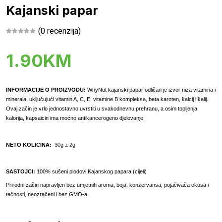
Kajanski papar
(0 recenzija)
1.90KM
INFORMACIJE O PROIZVODU:
WhyNut kajanski papar odličan je izvor niza vitamina i
minerala, uključujući vitamin A, C, E, vitamine B kompleksa, beta karoten, kalcij i kalij.
Ovaj začin je vrlo jednostavno uvrstiti u svakodnevnu prehranu, a osim topljenja
kalorija, kapsaicin ima moćno antikancerogeno djelovanje.
NETO KOLICINA:
30g ± 2g
SASTOJCI:
100% sušeni plodovi Kajanskog papara (cijeli)
Prirodni začin napravljen bez umjetnih aroma, boja, konzervansa, pojačivača okusa i
tečnosti, neozračeni i bez GMO-a.