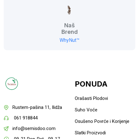
Naš
Brend
WhyNut™
PONUDA
Orašasti Plodovi
Rustem-pašina 11, Ilidža
Suho Voće
061 918844
Osušeno Povrće i Korijenje
info@semisdoo.com
Slatki Proizvodi
09-21 Pon-Pet - 09-17