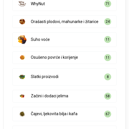
WhyNut
71
Orašasti plodovi, mahunarke i žitarice
24
Suho voće
11
Osušeno povrće i korijenje
11
Slatki proizvodi
8
Začini i dodaci jelima
58
Čajevi, ljekovita bilja i kafa
67