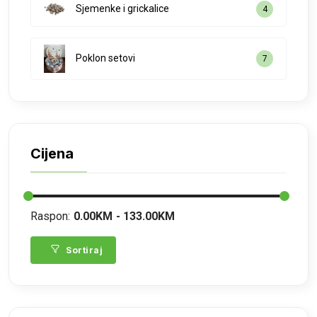
Sjemenke i grickalice
4
Poklon setovi
7
Cijena
Raspon:
0.00KM
133.00KM
Sortiraj