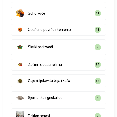
Suho voće
11
Osušeno povrće i korijenje
11
Slatki proizvodi
8
Začini i dodaci jelima
58
Čajevi, ljekovita bilja i kafa
67
Sjemenke i grickalice
4
Poklon setovi
7