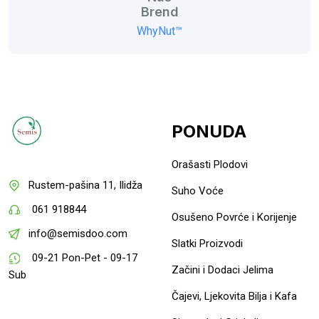
Brend
WhyNut™
PONUDA
Orašasti Plodovi
Rustem-pašina 11, Ilidža
Suho Voće
061 918844
Osušeno Povrće i Korijenje
info@semisdoo.com
Slatki Proizvodi
09-21 Pon-Pet - 09-17
Začini i Dodaci Jelima
Sub
Čajevi, Ljekovita Bilja i Kafa