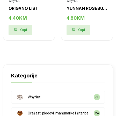
WhyNut
WhyNut
ORIGANO LIST
YUNNAN ROSEBUDS (RUŽA YUNNAN, PUPULJCI)
4.40KM
4.80KM
Kupi
Kupi
Kategorije
WhyNut
71
Orašasti plodovi, mahunarke i žitarice
24