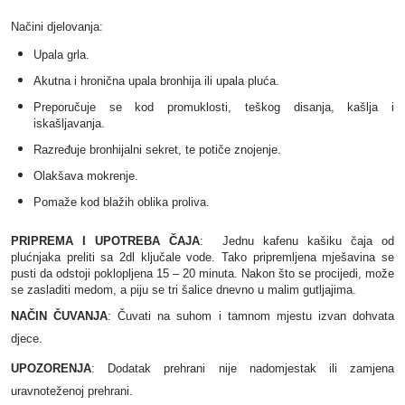
Načini djelovanja:
Upala grla.
Akutna i hronična upala bronhija ili upala pluća.
Preporučuje se kod promuklosti, teškog disanja, kašlja i
iskašljavanja.
Razređuje bronhijalni sekret, te potiče znojenje.
Olakšava mokrenje.
Pomaže kod blažih oblika proliva.
PRIPREMA I UPOTREBA ČAJA
:
Jednu kafenu kašiku čaja od
plućnjaka preliti sa 2dl ključale vode. Tako pripremljena mješavina se
pusti da odstoji poklopljena 15 – 20 minuta. Nakon što se procijedi, može
se zasladiti medom, a piju se tri šalice dnevno u malim gutljajima.
NAČIN ČUVANJA
: Čuvati na suhom i tamnom mjestu izvan dohvata
djece.
UPOZORENJA
: Dodatak prehrani nije nadomjestak ili zamjena
uravnoteženoj prehrani.