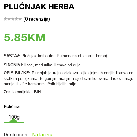
PLUĆNJAK HERBA
(0 recenzija)
5.85KM
SASTAV:
Plućnjak herba (lat.
Pulmonaria officinalis herba)
.
SINONIMI
:
lisac, medunika ili trava od guje.
OPIS BILJKE:
Plućnjak je trajna dlakava biljka jajastih donjih listova na
kratkim peteljkama, te gornjim manjim i sjedećim listovima. Listovi imaju
manje ili više karakterističnih bijelih mrlja.
Zemlja porijekla:
BiH
Količina:
100g
Dostupnost:
Na lageru