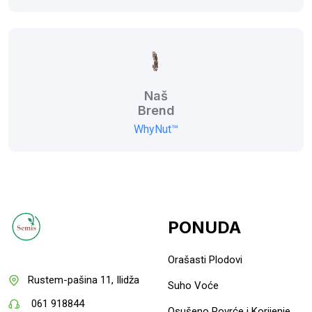
Naš
Brend
WhyNut™
PONUDA
Orašasti Plodovi
Rustem-pašina 11, Ilidža
Suho Voće
061 918844
Osušeno Povrće i Korijenje