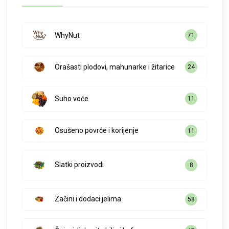
WhyNut
71
Orašasti plodovi, mahunarke i žitarice
24
Suho voće
11
Osušeno povrće i korijenje
11
Slatki proizvodi
8
Začini i dodaci jelima
58