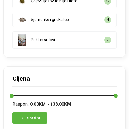
Čajevi, ljekovita bilja i kafa
67
Sjemenke i grickalice
4
Poklon setovi
7
Cijena
Raspon:
0.00KM
133.00KM
Sortiraj