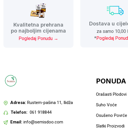
Dostava u cijel
Kvalitetna prehrana
po najboljim cijenama
za samo 10,00
*
Pogledaj Ponu
Pogledaj Ponudu →
PONUDA
Orašasti Plodovi
Adresa:
Rustem-pašina 11, Ilidža
Suho Voće
Telefon:
061 918844
Osušeno Povrće i
Email:
info@semisdoo.com
Slatki Proizvodi