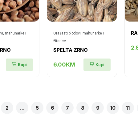
RA
ovi, mahunarke i
Orašasti plodovi, mahunarke i
žitarice
2
ZRNO
SPELTA ZRNO
6.00KM
Kupi
Kupi
2
...
5
6
7
8
9
10
11