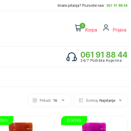
Imate pitanja? Pozovite nas:
061 91 88 44
0
Korpa
Prijava
061 91 88 44
24/7 Podrška Kupcima
Prikaži:
16
Sortiraj
Najstarije
NOVO
💥 NOVO