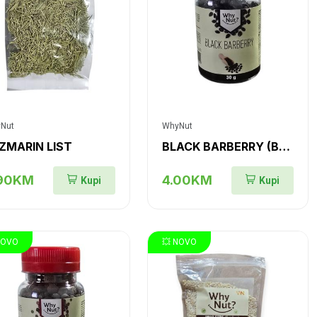
Nut
WhyNut
ZMARIN LIST
BLACK BARBERRY (BARBARIS, ŽUTIKA)
.90KM
4.00KM
Kupi
Kupi
NOVO
💥 NOVO