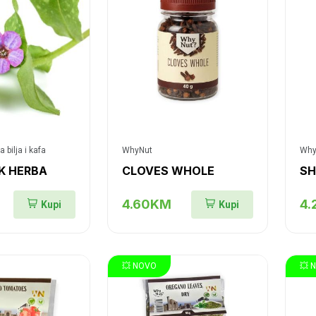
a bilja i kafa
WhyNut
Why
K HERBA
CLOVES WHOLE
SH
4.60KM
4
Kupi
Kupi
💥 NOVO
💥 