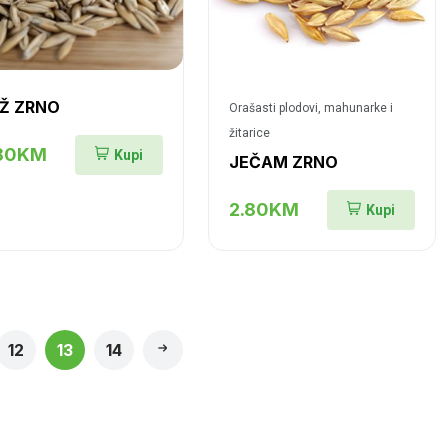
Ž ZRNO
Orašasti plodovi, mahunarke i
žitarice
.80KM
Kupi
JEČAM ZRNO
2.80KM
Kupi
12
13
14