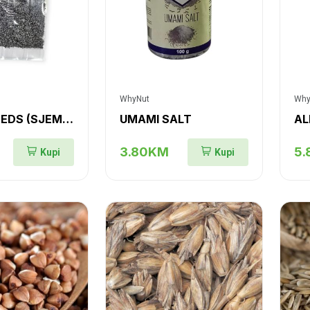
WhyNut
Why
POPPY SEEDS (SJEME MAKA)
UMAMI SALT
AL
3.80KM
5
Kupi
Kupi