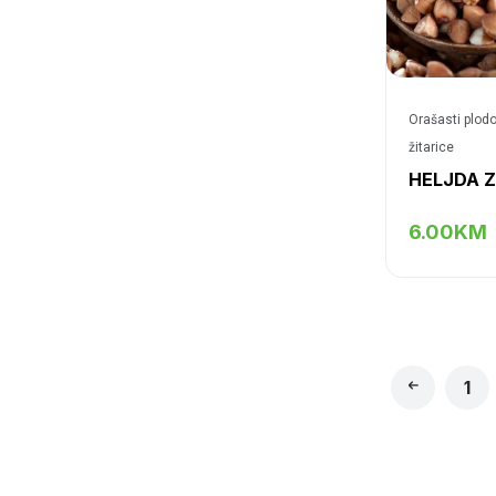
Orašasti plod
žitarice
HELJDA 
6.00KM
1