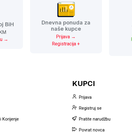
Dnevna ponuda za
oj BiH
naše kupce
 KM
Prijava →
du →
Registracija +
KUPCI
Prijava
Registruj se
 Korijenje
Pratite narudžbu
Povrat novca