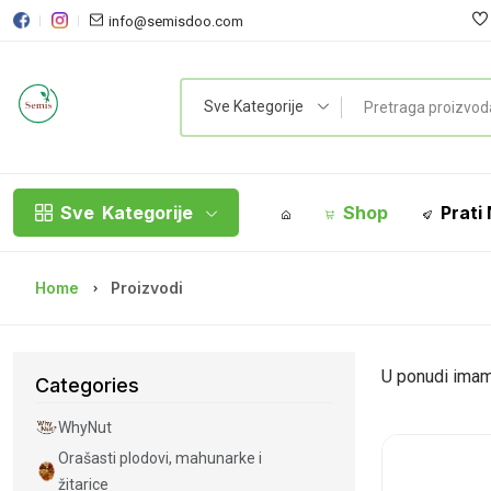
info@semisdoo.com
S
Sve Kategorije
Sve
Kategorije
Shop
Prati
Home
Proizvodi
U ponudi ima
Categories
WhyNut
Orašasti plodovi, mahunarke i
žitarice