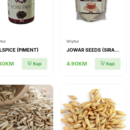
Nut
WhyNut
LSPICE (PIMENT)
JOWAR SEEDS (SIRAK ZRNO)
.80KM
4.90KM
Kupi
Kupi