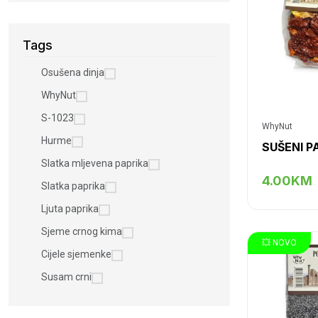
Tags
Osušena dinja
WhyNut
S-1023
WhyNut
Hurme
Slatka mljevena paprika
4.00KM
Slatka paprika
Ljuta paprika
Sjeme crnog kima
💥 NOVO
Cijele sjemenke
Susam crni