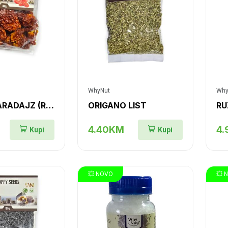
WhyNut
Why
SUŠENI PARADAJZ (RAJČICA)
ORIGANO LIST
RU
4.40KM
4
Kupi
Kupi
💥 NOVO
💥 