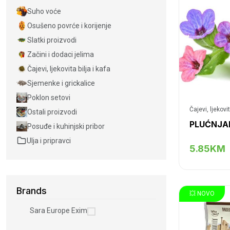
Suho voće
Osušeno povrće i korijenje
Slatki proizvodi
Začini i dodaci jelima
Čajevi, ljekovita bilja i kafa
Sjemenke i grickalice
Poklon setovi
Čajevi, ljekovit
Ostali proizvodi
PLUĆNJA
Posuđe i kuhinjski pribor
Ulja i pripravci
5.85KM
Brands
💥 NOVO
Sara Europe Exim