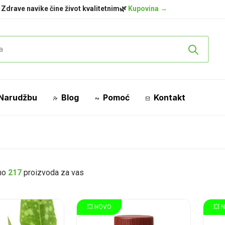
Zdrave navike čine život kvalitetnim🌿
Kupovina →
ardoba 🛍️
Rustem-pašina 11, Ilidža, Sarajevo
Lokacija !
 Narudžbu
Blog
Pomoć
Kontakt
mo
217
proizvoda za vas
💥 NOVO
💥 