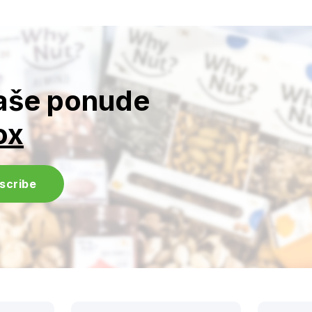
naše ponude
ox
scribe