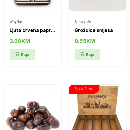
WhyNut
Suho voće
Ljuta crvena paprika, drobljena
Grožđice smjesa
3.60KM
0.55KM
Kupi
Kupi
🏷️ SNIŽENO