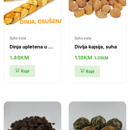
Suho voće
Suho voće
Dinja upletena u pletenicu
Divlja kajsija, suha
1.48KM
1.18KM
1.31KM
Kupi
Kupi