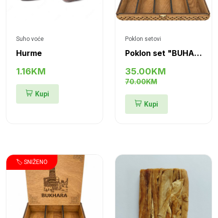
Suho voće
Poklon setovi
Hurme
Poklon set "BUHARA II"
1.16KM
35.00KM
70.00KM
Kupi
Kupi
🏷️ SNIŽENO