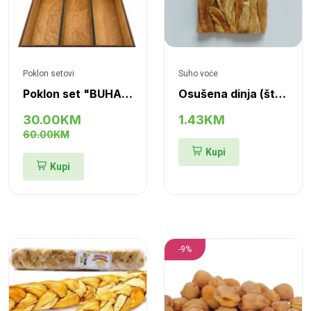
Poklon setovi
Suho voće
Poklon set "BUHARA I"
Osušena dinja (štap)
30.00KM
1.43KM
60.00KM
Kupi
Kupi
-9%