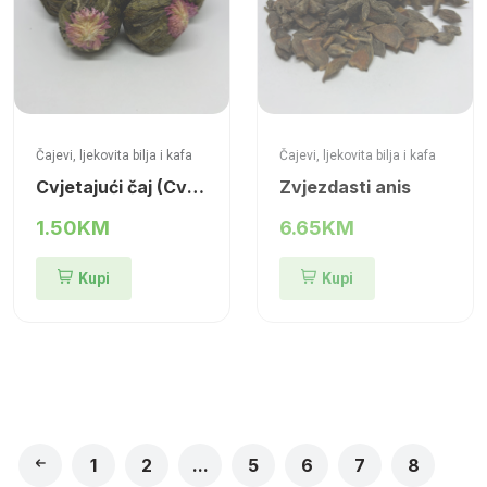
Čajevi, ljekovita bilja i kafa
Čajevi, ljekovita bilja i kafa
Cvjetajući čaj (Cvijet Jasmina)
Zvjezdasti anis
1.50KM
6.65KM
Kupi
Kupi
1
2
...
5
6
7
8