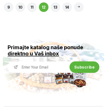
9
10
11
12
13
14
Primajte katalog naše ponude
direktno u Vaš inbox
Subscribe