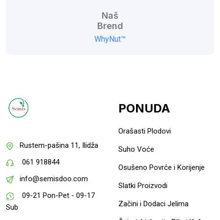
Naš
Brend
WhyNut™
PONUDA
Orašasti Plodovi
Rustem-pašina 11, Ilidža
Suho Voće
061 918844
Osušeno Povrće i Korijenje
info@semisdoo.com
Slatki Proizvodi
09-21 Pon-Pet - 09-17
Začini i Dodaci Jelima
Sub