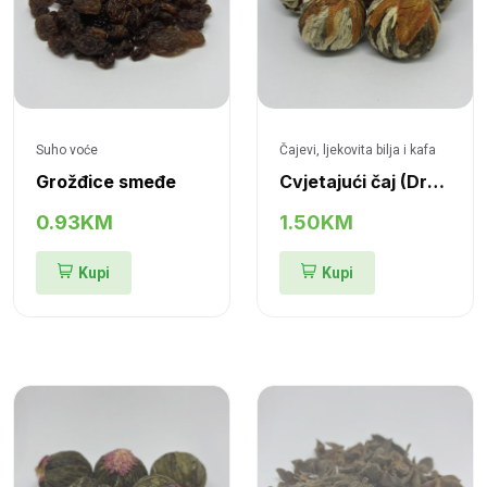
Suho voće
Čajevi, ljekovita bilja i kafa
Grožđice smeđe
Cvjetajući čaj (Drvo Persicum)
0.93KM
1.50KM
Kupi
Kupi