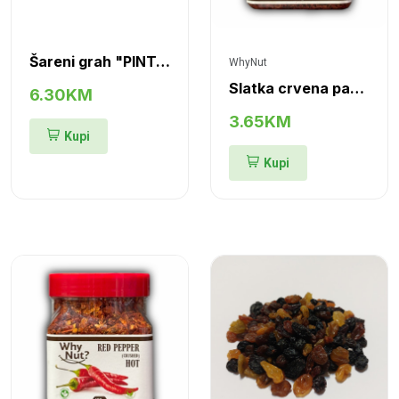
Šareni grah "PINTO"
WhyNut
Slatka crvena paprika, drobljena
6.30KM
3.65KM
Kupi
Kupi