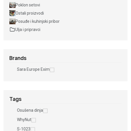
Poklon setovi
Ostali proizvodi
Posuđe i kuhinjski pribor
Ulja i pripravci
Brands
Sara Europe Exim
Tags
Osušena dinja
WhyNut
S-1023