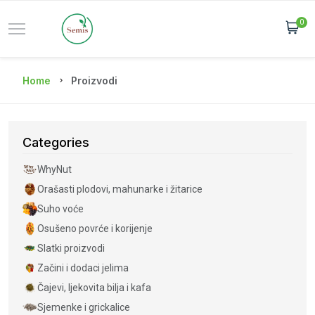
0
Home
Proizvodi
Categories
WhyNut
Orašasti plodovi, mahunarke i žitarice
Suho voće
Osušeno povrće i korijenje
Slatki proizvodi
Začini i dodaci jelima
Čajevi, ljekovita bilja i kafa
Sjemenke i grickalice