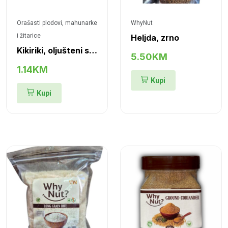
Orašasti plodovi, mahunarke
WhyNut
i žitarice
Heljda, zrno
Kikiriki, oljušteni slani
5.50KM
1.14KM
Kupi
Kupi