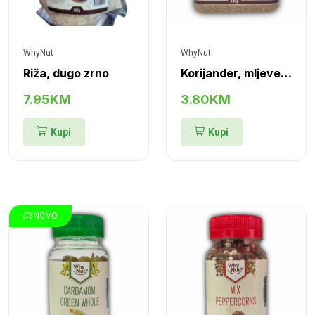
WhyNut
WhyNut
Riža, dugo zrno
Korijander, mljeveno zrno
7.95KM
3.80KM
Kupi
Kupi
💥 NOVO