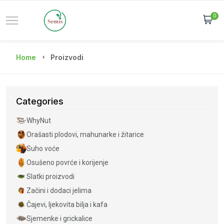
0
Home
Proizvodi
Categories
WhyNut
Orašasti plodovi, mahunarke i žitarice
Suho voće
Osušeno povrće i korijenje
Slatki proizvodi
Začini i dodaci jelima
Čajevi, ljekovita bilja i kafa
Sjemenke i grickalice