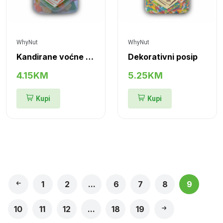
WhyNut
WhyNut
Kandirane voćne kockice
Dekorativni posip
4.15KM
5.25KM
Kupi
Kupi
1
2
...
6
7
8
9
10
11
12
...
18
19