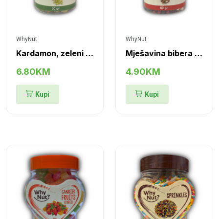
WhyNut
WhyNut
Kardamon, zeleni (cijeli)
Mješavina bibera u zrnu
6.80KM
4.90KM
Kupi
Kupi