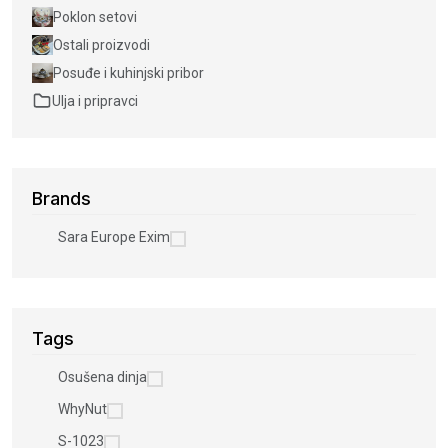
Poklon setovi
Ostali proizvodi
Posuđe i kuhinjski pribor
Ulja i pripravci
Brands
Sara Europe Exim
Tags
Osušena dinja
WhyNut
S-1023