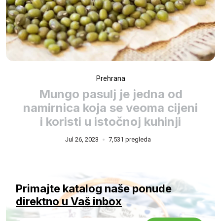
Prehrana
Mungo pasulj je jedna od
namirnica koja se veoma cijeni
i koristi u istočnoj kuhinji
Jul 26, 2023
7,531 pregleda
Primajte katalog naše ponude
direktno u Vaš inbox