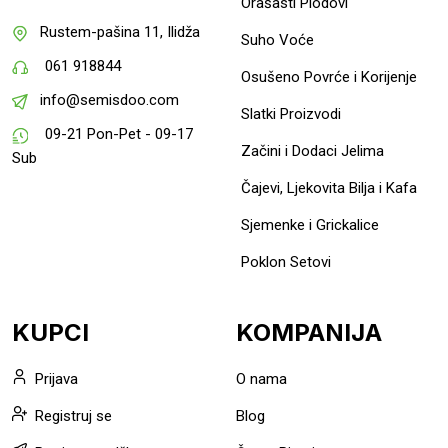
Orašasti Plodovi
Rustem-pašina 11, Ilidža
Suho Voće
061 918844
Osušeno Povrće i Korijenje
info@semisdoo.com
Slatki Proizvodi
09-21 Pon-Pet - 09-17
Začini i Dodaci Jelima
Sub
Čajevi, Ljekovita Bilja i Kafa
Sjemenke i Grickalice
Poklon Setovi
KUPCI
KOMPANIJA
Prijava
O nama
Registruj se
Blog