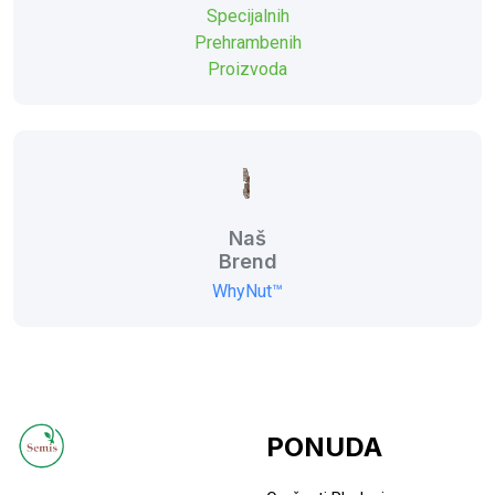
Specijalnih
Prehrambenih
Proizvoda
Naš
Brend
WhyNut™
PONUDA