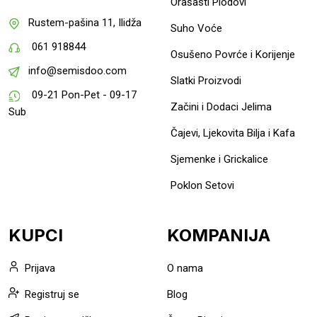
Orašasti Plodovi
Rustem-pašina 11, Ilidža
Suho Voće
061 918844
Osušeno Povrće i Korijenje
info@semisdoo.com
Slatki Proizvodi
09-21 Pon-Pet - 09-17
Začini i Dodaci Jelima
Sub
Čajevi, Ljekovita Bilja i Kafa
Sjemenke i Grickalice
Poklon Setovi
KUPCI
KOMPANIJA
Prijava
O nama
Registruj se
Blog