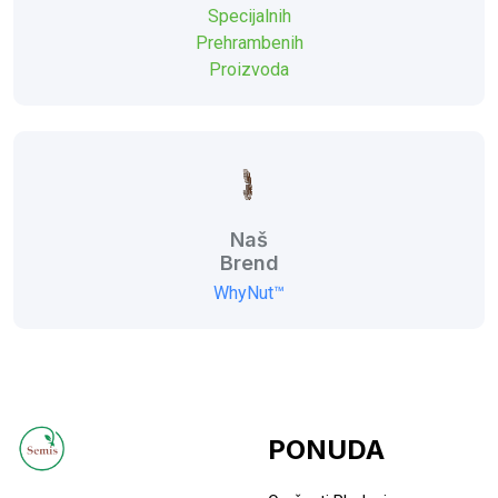
Specijalnih
Prehrambenih
Proizvoda
Naš
Brend
WhyNut™
PONUDA