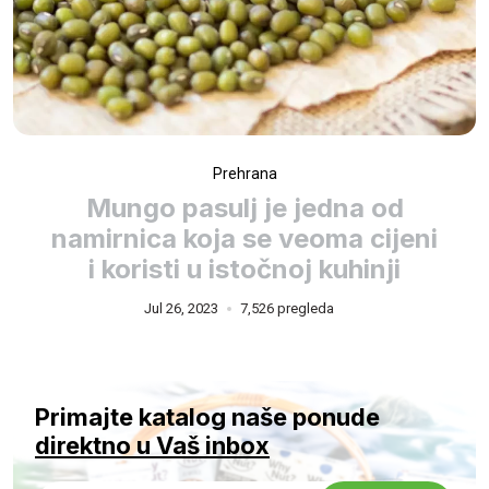
Prehrana
Mungo pasulj je jedna od
namirnica koja se veoma cijeni
i koristi u istočnoj kuhinji
Jul 26, 2023
7,526 pregleda
Primajte katalog naše ponude
direktno u Vaš inbox